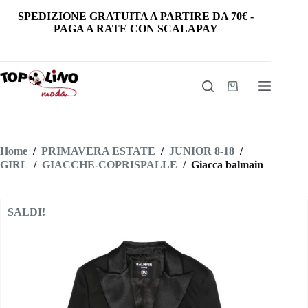
Salta
SPEDIZIONE GRATUITA
A PARTIRE DA
70€
-
al
PAGA A RATE CON SCALAPAY
contenuto
Carrello
Home
/
PRIMAVERA ESTATE
/
JUNIOR 8-18
/
GIRL
/
GIACCHE-COPRISPALLE
/
Giacca balmain
SALDI!