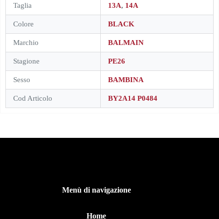
Taglia
13A
,
14A
Colore
BLACK
Marchio
BALMAIN
Stagione
PE26
Sesso
BAMBINA
Cod Articolo
BY2A14 P0484
Menù di navigazione
Home