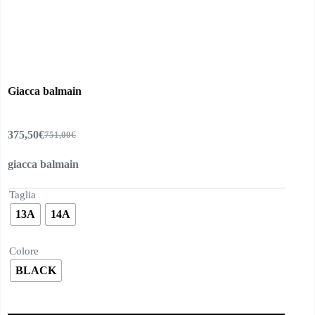
Giacca balmain
375,50
€
751,00
€
Il
Il
prezzo
prezzo
giacca balmain
originale
attuale
era:
è:
751,00€.
375,50€.
Taglia
13A
14A
Colore
BLACK