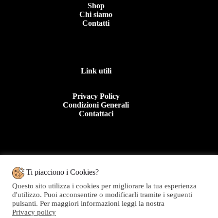
Shop
Chi siamo
Contatti
Link utili
Privacy Policy
Condizioni Generali
Contattaci
Contattaci
Ti piacciono i Cookies?
Questo sito utilizza i cookies per migliorare la tua esperienza
Tel: +39 0963 44950
d'utilizzo. Puoi acconsentire o modificarli tramite i seguenti
E.mail:info@topolinomoda.it
pulsanti. Per maggiori informazioni leggi la nostra
Privacy policy
Via Forgiari, 11 – 89900 Vibo Valentia (VV)