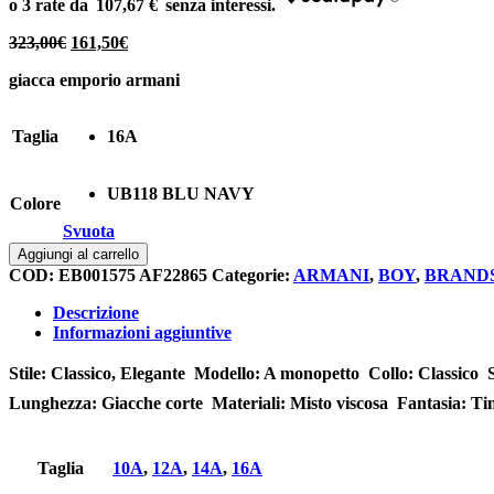
107,67 €
Il
Il
323,00
€
161,50
€
prezzo
prezzo
giacca emporio armani
originale
attuale
era:
è:
323,00€.
161,50€.
Taglia
16A
UB118 BLU NAVY
Colore
Svuota
Giacca
Aggiungi al carrello
emporio
COD:
EB001575 AF22865
Categorie:
ARMANI
,
BOY
,
BRAND
armani
quantità
Descrizione
Informazioni aggiuntive
Stile: Classico, Elegante  Modello: A monopetto  Collo: Classico 
Lunghezza: Giacche corte  Materiali: Misto viscosa  Fantasia: Ti
Taglia
10A
,
12A
,
14A
,
16A