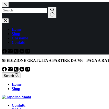
Salta
al
contenuto
Nessun
risultato
Home
Shop
Chi siamo
Contatti
SPEDIZIONE GRATUITA
A PARTIRE DA
70€
-
PAGA A RA
Search
Home
Shop
Contatti