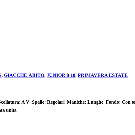
S
,
GIACCHE-ABITO
,
JUNIOR 8-18
,
PRIMAVERA ESTATE
 Scollatura: A V  Spalle: Regolari  Maniche: Lunghe  Fondo: Con or
nta unita