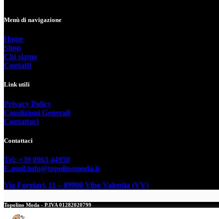
ha
era:
è:
nella
più
79,00€.
39,50€.
pagina
varianti.
Menù di navigazione
del
Le
prodotto
opzioni
Home
possono
Shop
essere
Chi siamo
scelte
Contatti
nella
pagina
Link utili
del
prodotto
Privacy Policy
Condizioni Generali
Contattaci
Contattaci
Tel: +39 0963 44950
E.mail:info@topolinomoda.it
Via Forgiari, 11 – 89900 Vibo Valentia (VV)
Topolino Moda - P.IVA 01282020799