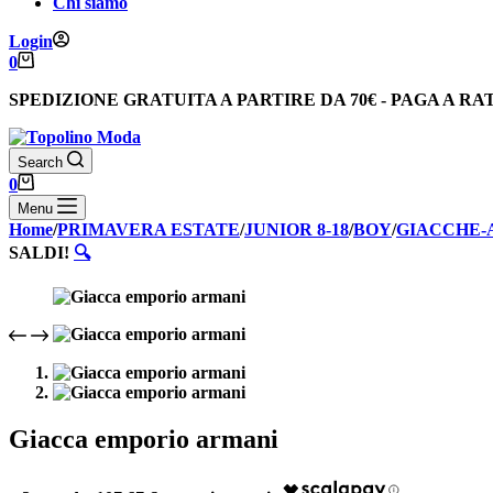
Chi siamo
Login
Carrello
0
SPEDIZIONE GRATUITA
A PARTIRE DA
70€
-
PAGA A RA
Search
Carrello
0
Menu
Home
/
PRIMAVERA ESTATE
/
JUNIOR 8-18
/
BOY
/
GIACCHE-
SALDI!
🔍
Giacca emporio armani