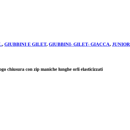
L
,
GIUBBINI E GILET
,
GIUBBINI- GILET- GIACCA
,
JUNIOR 
go chiusura con zip maniche lunghe orli elasticizzati