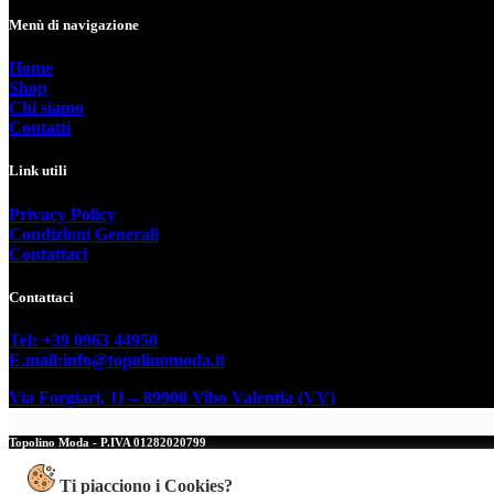
varianti.
a
prodotto
Menù di navigazione
Le
80,50€
opzioni
Home
possono
Shop
essere
Chi siamo
scelte
Contatti
nella
pagina
del
Link utili
prodotto
Privacy Policy
Condizioni Generali
Contattaci
Contattaci
Tel: +39 0963 44950
E.mail:info@topolinomoda.it
Via Forgiari, 11 – 89900 Vibo Valentia (VV)
Topolino Moda - P.IVA 01282020799
Copyright © 2026 Topolino Moda - Web powered by Dylog Italia
Ti piacciono i Cookies?