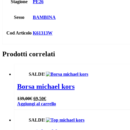
Stagione
PE26
Sesso
BAMBINA
Cod Articolo
K61313W
Prodotti correlati
SALDI!
Borsa michael kors
Il
Il
139,00
€
69,50
€
prezzo
prezzo
Aggiungi al carrello
originale
attuale
era:
è:
139,00€.
69,50€.
SALDI!