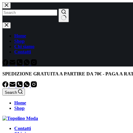
Salta
al
contenuto
Nessun
risultato
Home
Shop
Chi siamo
Contatti
SPEDIZIONE GRATUITA
A PARTIRE DA
70€
-
PAGA A RA
Search
Home
Shop
Contatti