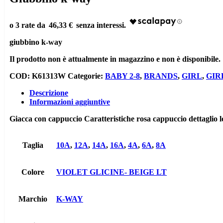
46,33 €
giubbino k-way
Il prodotto non è attualmente in magazzino e non è disponibile.
COD:
K61313W
Categorie:
BABY 2-8
,
BRANDS
,
GIRL
,
GIR
Descrizione
Informazioni aggiuntive
Giacca con cappuccio Caratteristiche rosa cappuccio dettaglio lo
Taglia
10A
,
12A
,
14A
,
16A
,
4A
,
6A
,
8A
Colore
VIOLET GLICINE- BEIGE LT
Marchio
K-WAY