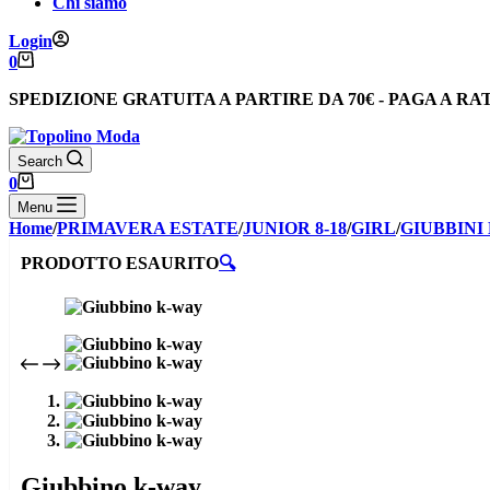
Chi siamo
Login
Carrello
0
SPEDIZIONE GRATUITA
A PARTIRE DA
70€
-
PAGA A RA
Search
Carrello
0
Menu
Home
/
PRIMAVERA ESTATE
/
JUNIOR 8-18
/
GIRL
/
GIUBBINI
PRODOTTO ESAURITO
🔍
Giubbino k-way