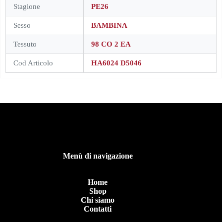
Stagione
PE26
Sesso
BAMBINA
Tessuto
98 CO 2 EA
Cod Articolo
HA6024 D5046
Menù di navigazione
Home
Shop
Chi siamo
Contatti