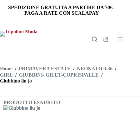
Salta
SPEDIZIONE GRATUITA
A PARTIRE DA
70€
-
al
PAGA A RATE CON SCALAPAY
contenuto
Carrello
Home
/
PRIMAVERA ESTATE
/
NEONATO 0-36
/
GIRL
/
GIUBBINI- GILET-COPRISPALLE
/
Giubbino liu jo
PRODOTTO ESAURITO