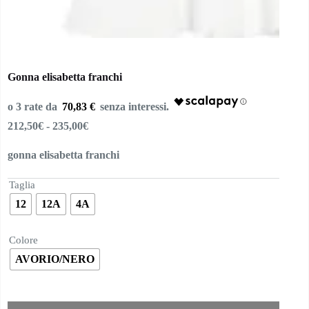
Gonna elisabetta franchi
70,83 €
Fascia
212,50
€
-
235,00
€
di
prezzo:
gonna elisabetta franchi
da
212,50€
Taglia
a
235,00€
12
12A
4A
Colore
AVORIO/NERO