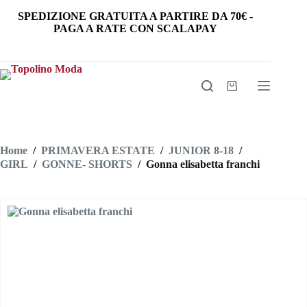
Salta
SPEDIZIONE GRATUITA
A PARTIRE DA
70€
-
al
PAGA A RATE CON SCALAPAY
contenuto
Carrello
Home
/
PRIMAVERA ESTATE
/
JUNIOR 8-18
/
GIRL
/
GONNE- SHORTS
/
Gonna elisabetta franchi