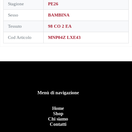
Stagione
PE26
Sesso
BAMBINA
Tessuto
98 CO 2 EA
Cod Articolo
MNP04Z LXE43
Menù di navigazione
Home
Shop
Chi siamo
Contatti