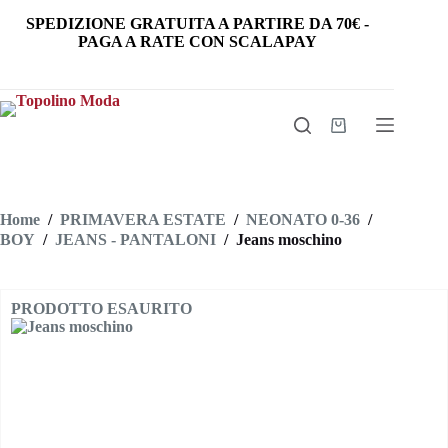
Salta
SPEDIZIONE GRATUITA
A PARTIRE DA
70€
-
al
PAGA A RATE CON SCALAPAY
contenuto
Carrello
Home
/
PRIMAVERA ESTATE
/
NEONATO 0-36
/
BOY
/
JEANS - PANTALONI
/
Jeans moschino
PRODOTTO ESAURITO