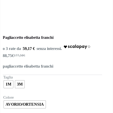
Pagliaccetto elisabetta franchi
59,17 €
88,75
€
177,50
€
Il
Il
prezzo
prezzo
pagliaccetto elisabetta franchi
originale
attuale
era:
è:
177,50€.
88,75€.
Taglia
1M
3M
Colore
AVORIO/ORTENSIA