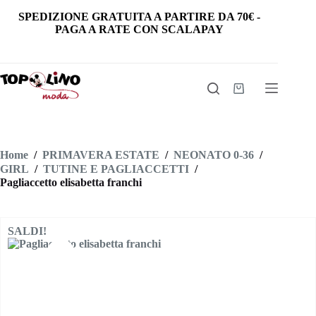
Salta
SPEDIZIONE GRATUITA
A PARTIRE DA
70€
-
al
PAGA A RATE CON SCALAPAY
contenuto
Carrello
Home
/
PRIMAVERA ESTATE
/
NEONATO 0-36
/
GIRL
/
TUTINE E PAGLIACCETTI
/
Pagliaccetto elisabetta franchi
SALDI!