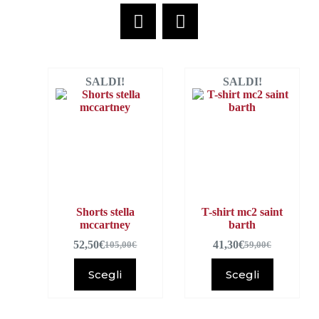
SALDI!
SALDI!
Shorts stella
T-shirt mc2 saint
mccartney
barth
52,50
€
41,30
€
105,00
€
59,00
€
Scegli
Scegli