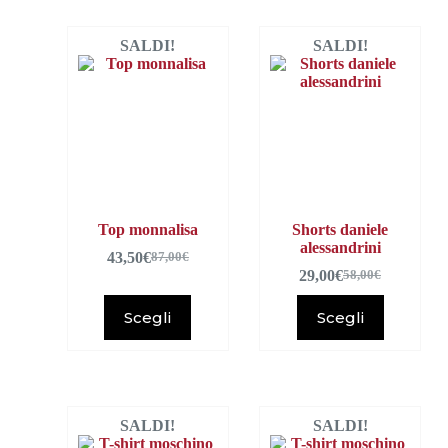
SALDI!
SALDI!
Top monnalisa
Shorts daniele
alessandrini
43,50
€
87,00
€
29,00
€
58,00
€
Scegli
Scegli
SALDI!
SALDI!