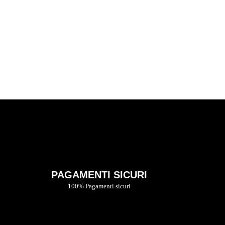
Vedi tutti gli accessori per il tuo bambino!
SHOP
PAGAMENTI SICURI
100% Pagamenti sicuri