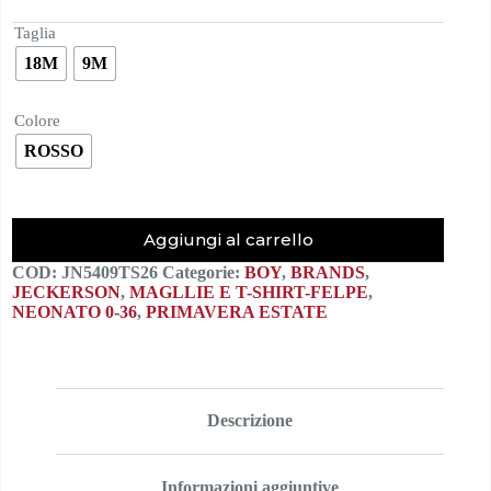
era:
è:
40,00€.
20,00€.
Taglia
18M
9M
Colore
ROSSO
Aggiungi al carrello
COD:
JN5409TS26
Categorie:
BOY
,
BRANDS
,
JECKERSON
,
MAGLLIE E T-SHIRT-FELPE
,
NEONATO 0-36
,
PRIMAVERA ESTATE
Descrizione
Informazioni aggiuntive