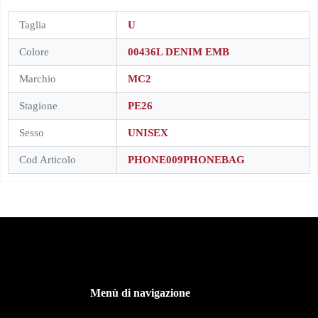
Taglia
U
Colore
00436L DENIM EMB
Marchio
MC2
Stagione
PE26
Sesso
UNISEX
Cod Articolo
PHONE009PHONEBAG
Menù di navigazione