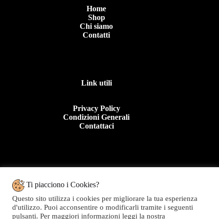
Home
Shop
Chi siamo
Contatti
Link utili
Privacy Policy
Condizioni Generali
Contattaci
Contattaci
Ti piacciono i Cookies?
Questo sito utilizza i cookies per migliorare la tua esperienza
Tel: +39 0963 44950
d'utilizzo. Puoi acconsentire o modificarli tramite i seguenti
E.mail:info@topolinomoda.it
pulsanti. Per maggiori informazioni leggi la nostra