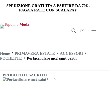
Salta
SPEDIZIONE GRATUITA
A PARTIRE DA
70€
-
al
PAGA A RATE CON SCALAPAY
contenuto
Carrello
Home
/
PRIMAVERA ESTATE
/
ACCESSORI
/
POCHETTE
/
Portacellulare mc2 saint barth
PRODOTTO ESAURITO