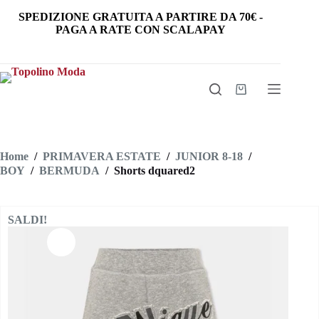
Salta
SPEDIZIONE GRATUITA
A PARTIRE DA
70€
-
al
PAGA A RATE CON SCALAPAY
contenuto
Carrello
Home
/
PRIMAVERA ESTATE
/
JUNIOR 8-18
/
BOY
/
BERMUDA
/
Shorts dquared2
SALDI!