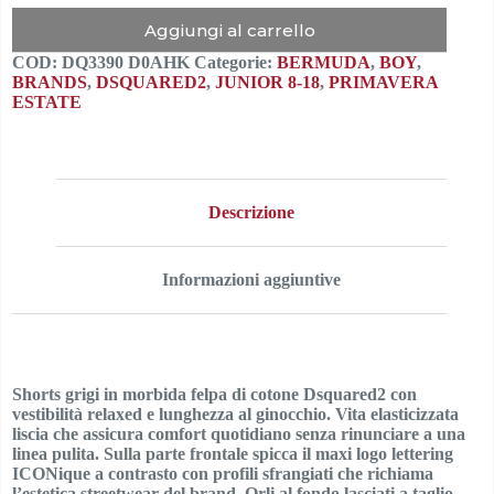
Aggiungi al carrello
COD:
DQ3390 D0AHK
Categorie:
BERMUDA
,
BOY
,
BRANDS
,
DSQUARED2
,
JUNIOR 8-18
,
PRIMAVERA
ESTATE
Descrizione
Informazioni aggiuntive
Shorts grigi in morbida felpa di cotone Dsquared2 con
vestibilità relaxed e lunghezza al ginocchio. Vita elasticizzata
liscia che assicura comfort quotidiano senza rinunciare a una
linea pulita. Sulla parte frontale spicca il maxi logo lettering
ICONique a contrasto con profili sfrangiati che richiama
l’estetica streetwear del brand. Orli al fondo lasciati a taglio