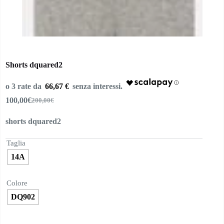
Shorts dquared2
66,67 €
100,00
€
200,00
€
Il
Il
prezzo
prezzo
shorts dquared2
originale
attuale
era:
è:
200,00€.
100,00€.
Taglia
14A
Colore
DQ902