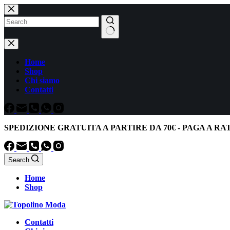
Salta
al
contenuto
Nessun
risultato
Home
Shop
Chi siamo
Contatti
SPEDIZIONE GRATUITA
A PARTIRE DA
70€
-
PAGA A RA
Search
Home
Shop
Contatti