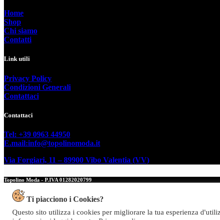
Home
Shop
Chi siamo
Contatti
Link utili
Privacy Policy
Condizioni Generali
Contattaci
Contattaci
Tel: +39 0963 44950
E.mail:info@topolinomoda.it
Via Forgiari, 11 – 89900 Vibo Valentia (VV)
Topolino Moda - P.IVA 01282020799
Copyright © 2026 Topolino Moda - Web powered by Dylog Italia
Ti piacciono i Cookies?
Questo sito utilizza i cookies per migliorare la tua esperienza d'util