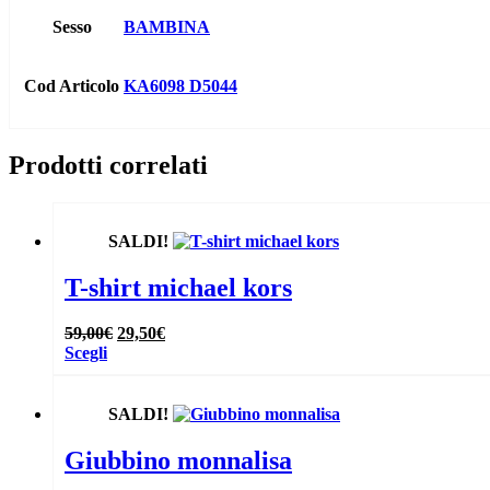
Sesso
BAMBINA
Cod Articolo
KA6098 D5044
Prodotti correlati
SALDI!
T-shirt michael kors
Il
Il
59,00
€
29,50
€
Questo
prezzo
prezzo
Scegli
prodotto
originale
attuale
ha
era:
è:
più
59,00€.
29,50€.
SALDI!
varianti.
Le
Giubbino monnalisa
opzioni
possono