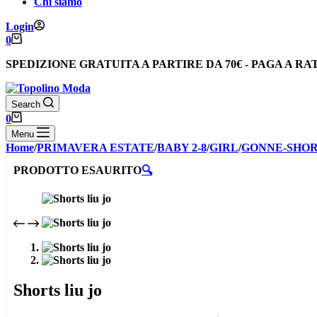
Chi siamo
Login
Carrello
0
SPEDIZIONE GRATUITA
A PARTIRE DA
70€
-
PAGA A RA
Search
Carrello
0
Menu
Home
/
PRIMAVERA ESTATE
/
BABY 2-8
/
GIRL
/
GONNE-SHOR
PRODOTTO ESAURITO
🔍
Shorts liu jo