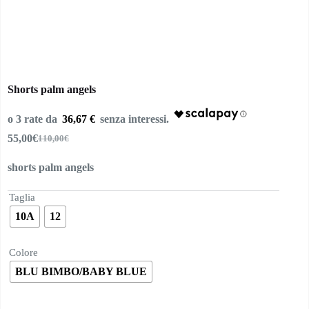
Shorts palm angels
36,67 €
55,00
€
110,00
€
Il
Il
prezzo
prezzo
shorts palm angels
originale
attuale
era:
è:
110,00€.
55,00€.
Taglia
10A
12
Colore
BLU BIMBO/BABY BLUE