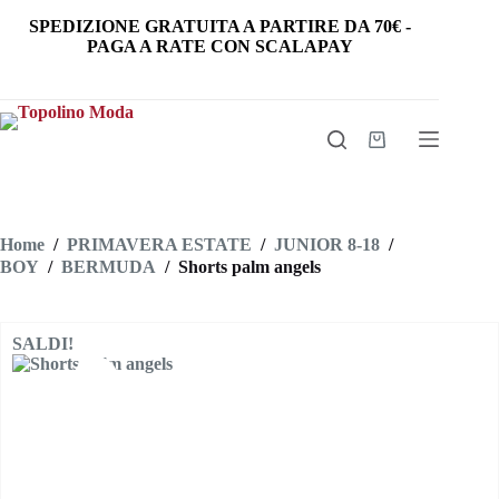
Salta
SPEDIZIONE GRATUITA
A PARTIRE DA
70€
-
al
PAGA A RATE CON SCALAPAY
contenuto
Carrello
Home
/
PRIMAVERA ESTATE
/
JUNIOR 8-18
/
BOY
/
BERMUDA
/
Shorts palm angels
SALDI!