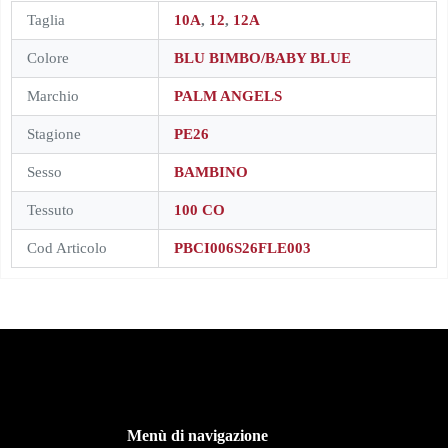
Taglia
10A
,
12
,
12A
Colore
BLU BIMBO/BABY BLUE
Marchio
PALM ANGELS
Stagione
PE26
Sesso
BAMBINO
Tessuto
100 CO
Cod Articolo
PBCI006S26FLE003
Menù di navigazione