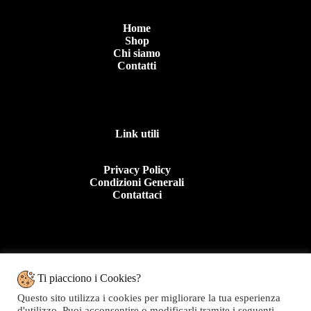
Home
Shop
Chi siamo
Contatti
Link utili
Privacy Policy
Condizioni Generali
Contattaci
Contattaci
Ti piacciono i Cookies?
Questo sito utilizza i cookies per migliorare la tua esperienza
Tel: +39 0963 44950
d'utilizzo. Puoi acconsentire o modificarli tramite i seguenti