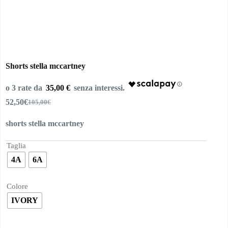
Shorts stella mccartney
35,00 €
52,50
€
105,00
€
Il
Il
prezzo
prezzo
shorts stella mccartney
originale
attuale
era:
è:
105,00€.
52,50€.
Taglia
4A
6A
Colore
IVORY