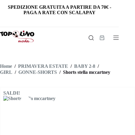
Salta
SPEDIZIONE GRATUITA
A PARTIRE DA
70€
-
al
PAGA A RATE CON SCALAPAY
contenuto
Carrello
Home
/
PRIMAVERA ESTATE
/
BABY 2-8
/
GIRL
/
GONNE-SHORTS
/
Shorts stella mccartney
SALDI!