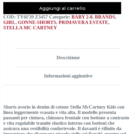
Aggiungi al carrello
COD:
TY6F39 Z3457
Categorie:
BABY 2-8
,
BRANDS
,
GIRL
,
GONNE-SHORTS
,
PRIMAVERA ESTATE
,
STELLA MC CARTNEY
Descrizione
Informazioni aggiuntive
Shorts avorio in denim di cotone Stella McCartney Kids con
linea leggermente svasata e vita alta. Il modello presenta
passanti per cintura, chiusura frontale con bottone a contrasto
e vita regolabile tramite elastico interno con bottoni che
assicura una vestibilità confortevole. Il davanti è rifinito da
impunture che disegnano piccole stelle sui fianchi, mentre sul