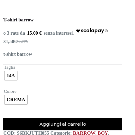
T-shirt barrow
15,00 €
31,50
€
45,00
€
Il
Il
prezzo
prezzo
t-shirt barrow
originale
attuale
era:
è:
45,00€.
31,50€.
Taglia
14A
Colore
CREMA
Aggiungi al carrello
COD:
S6BKJUTH055
Categorie:
BARROW
,
BOY
,