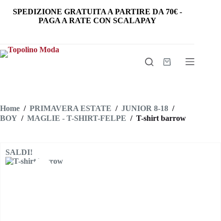
Salta
SPEDIZIONE GRATUITA
A PARTIRE DA
70€
-
al
PAGA A RATE CON SCALAPAY
contenuto
Carrello
Home
/
PRIMAVERA ESTATE
/
JUNIOR 8-18
/
BOY
/
MAGLIE - T-SHIRT-FELPE
/
T-shirt barrow
SALDI!