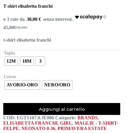
T-shirt elisabetta franchi
30,00 €
45,00
€
90,00
€
Il
Il
prezzo
prezzo
t-shirt elisabetta franchi
originale
attuale
era:
è:
90,00€.
45,00€.
Taglia
12M
18M
3
Colore
AVORIO-ORO
NERO/ORO
Aggiungi al carrello
COD:
EGTS107.0.JE006
Categorie:
BRANDS
,
ELISABETTA FRANCHI
,
GIRL
,
MAGLIE - T-SHIRT-
FELPE
,
NEONATO 0-36
,
PRIMAVERA ESTATE