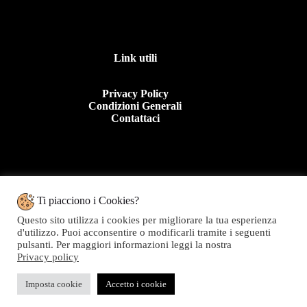
Link utili
Privacy Policy
Condizioni Generali
Contattaci
Contattaci
Ti piacciono i Cookies?
Questo sito utilizza i cookies per migliorare la tua esperienza
Tel: +39 0963 44950
d'utilizzo. Puoi acconsentire o modificarli tramite i seguenti
E.mail:info@topolinomoda.it
pulsanti. Per maggiori informazioni leggi la nostra
Privacy policy
Via Forgiari, 11 – 89900 Vibo Valentia (VV)
Topolino Moda - P.IVA 01282020799
Imposta cookie
Accetto i cookie
Copyright © 2026 Topolino Moda - Web powered by