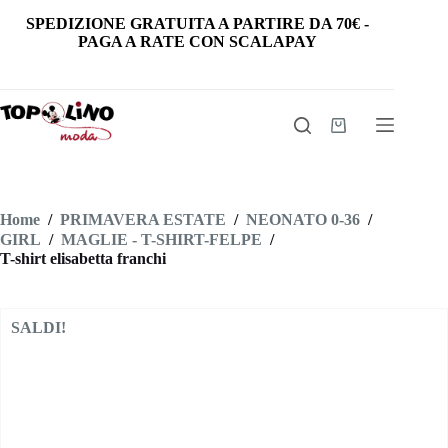
Salta
SPEDIZIONE GRATUITA
A PARTIRE DA
70€
-
al
PAGA A RATE CON SCALAPAY
contenuto
Carrello
Home
/
PRIMAVERA ESTATE
/
NEONATO 0-36
/
GIRL
/
MAGLIE - T-SHIRT-FELPE
/
T-shirt elisabetta franchi
SALDI!