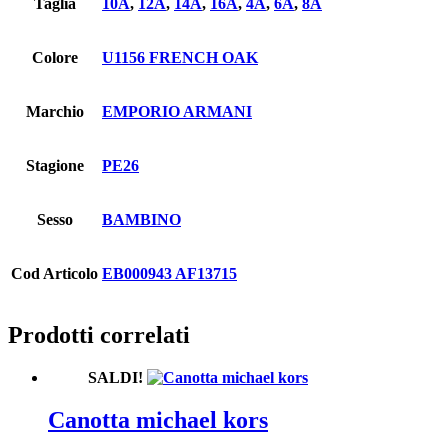
Taglia
10A
,
12A
,
14A
,
16A
,
4A
,
6A
,
8A
Colore
U1156 FRENCH OAK
Marchio
EMPORIO ARMANI
Stagione
PE26
Sesso
BAMBINO
Cod Articolo
EB000943 AF13715
Prodotti correlati
SALDI!
Canotta michael kors