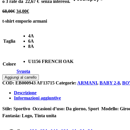
22,67 €
Il
Il
68,00
€
34,00
€
prezzo
prezzo
t-shirt emporio armani
originale
attuale
era:
è:
68,00€.
34,00€.
4A
Taglia
6A
8A
U1156 FRENCH OAK
Colore
Svuota
T-
Aggiungi al carrello
shirt
COD:
EB000943 AF13715
Categorie:
ARMANI
,
BABY 2-8
,
BO
emporio
armani
Descrizione
quantità
Informazioni aggiuntive
Stile: Sportivo  Occasioni d’uso: Da giorno, Sport  Modello: Giroc
Fantasia: Logo, Tinta unita