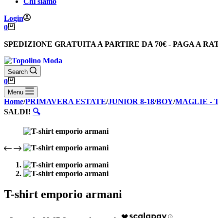
Chi siamo
Login
Carrello
0
SPEDIZIONE GRATUITA
A PARTIRE DA
70€
-
PAGA A RA
Search
Carrello
0
Menu
Home
/
PRIMAVERA ESTATE
/
JUNIOR 8-18
/
BOY
/
MAGLIE - 
SALDI!
🔍
T-shirt emporio armani