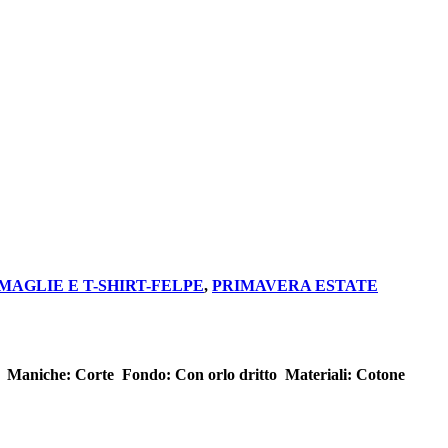
MAGLIE E T-SHIRT-FELPE
,
PRIMAVERA ESTATE
  Maniche: Corte  Fondo: Con orlo dritto  Materiali: Cotone 