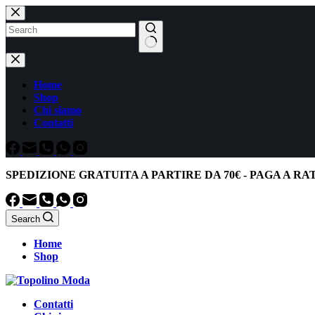
Salta
al
contenuto
Nessun
risultato
Home
Shop
Chi siamo
Contatti
SPEDIZIONE GRATUITA
A PARTIRE DA
70€
-
PAGA A RA
Search
Home
Shop
Contatti