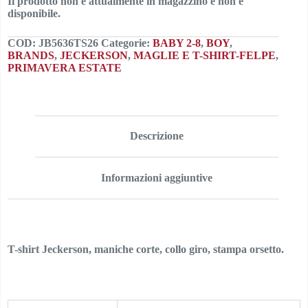
Il prodotto non è attualmente in magazzino e non è
disponibile.
COD:
JB5636TS26
Categorie:
BABY 2-8
,
BOY
,
BRANDS
,
JECKERSON
,
MAGLIE E T-SHIRT-FELPE
,
PRIMAVERA ESTATE
Descrizione
Informazioni aggiuntive
T-shirt Jeckerson, maniche corte, collo giro, stampa orsetto.