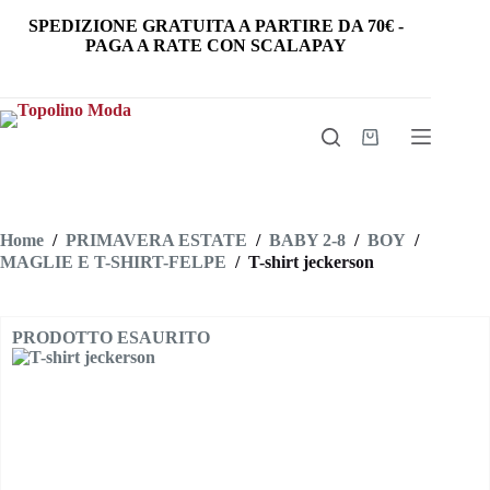
Salta
SPEDIZIONE GRATUITA
A PARTIRE DA
70€
-
al
PAGA A RATE CON SCALAPAY
contenuto
Carrello
Home
/
PRIMAVERA ESTATE
/
BABY 2-8
/
BOY
/
MAGLIE E T-SHIRT-FELPE
/
T-shirt jeckerson
PRODOTTO ESAURITO