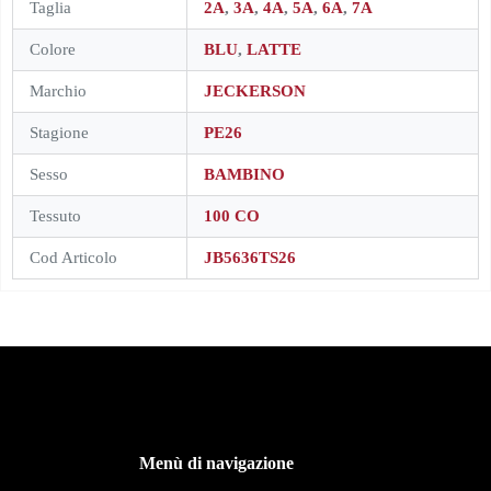
Taglia
2A
,
3A
,
4A
,
5A
,
6A
,
7A
Colore
BLU
,
LATTE
Marchio
JECKERSON
Stagione
PE26
Sesso
BAMBINO
Tessuto
100 CO
Cod Articolo
JB5636TS26
Menù di navigazione