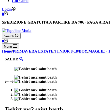
Chi siamo
Login
Carrello
0
SPEDIZIONE GRATUITA
A PARTIRE DA
70€
-
PAGA A RA
Search
Carrello
0
Menu
Home
/
PRIMAVERA ESTATE
/
JUNIOR 8-18
/
BOY
/
MAGLIE - 
SALDI!
🔍
T-shirt mc2 saint barth