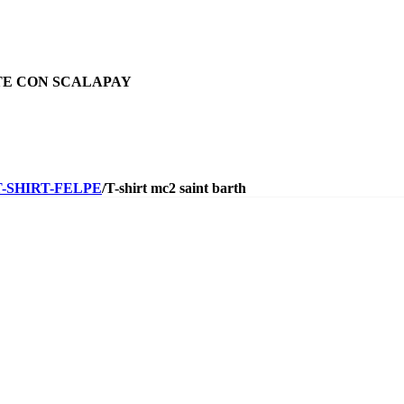
TE CON SCALAPAY
T-SHIRT-FELPE
/
T-shirt mc2 saint barth