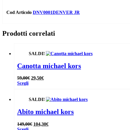
Cod Articolo
DNV0001DENVER JR
Prodotti correlati
SALDI!
Canotta michael kors
Il
Il
59,00
€
29,50
€
Questo
prezzo
prezzo
Scegli
prodotto
originale
attuale
ha
era:
è:
più
59,00€.
29,50€.
SALDI!
varianti.
Le
Abito michael kors
opzioni
possono
Il
Il
149,00
€
104,30
€
essere
Questo
prezzo
prezzo
Scegli
scelte