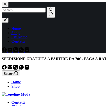
Salta
al
contenuto
Nessun
risultato
Home
Shop
Chi siamo
Contatti
SPEDIZIONE GRATUITA
A PARTIRE DA
70€
-
PAGA A RA
Search
Home
Shop
Contatti