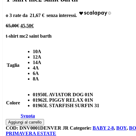
21,67 €
Il
Il
65,00
€
45,50
€
prezzo
prezzo
t-shirt mc2 saint barth
originale
attuale
era:
è:
65,00€.
45,50€.
10A
12A
14A
Taglia
4A
6A
8A
01950L AVIATOR DOG 01N
01962L PIGGY RELAX 01N
Colore
01965L STARFISH SURFIN 31
Svuota
T-
Aggiungi al carrello
shirt
COD:
DNV0001DENVER JR
Categorie:
BABY 2-8
,
BOY
,
BO
mc2
PRIMAVERA ESTATE