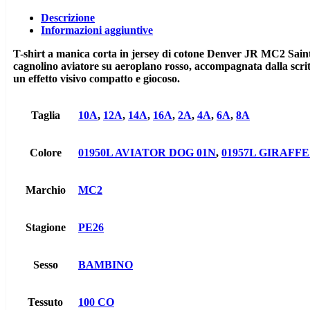
saint
barth
Descrizione
quantità
Informazioni aggiuntive
T-shirt a manica corta in jersey di cotone Denver JR MC2 Saint B
cagnolino aviatore su aeroplano rosso, accompagnata dalla scri
un effetto visivo compatto e giocoso.
Taglia
10A
,
12A
,
14A
,
16A
,
2A
,
4A
,
6A
,
8A
Colore
01950L AVIATOR DOG 01N
,
01957L GIRAFF
Marchio
MC2
Stagione
PE26
Sesso
BAMBINO
Tessuto
100 CO