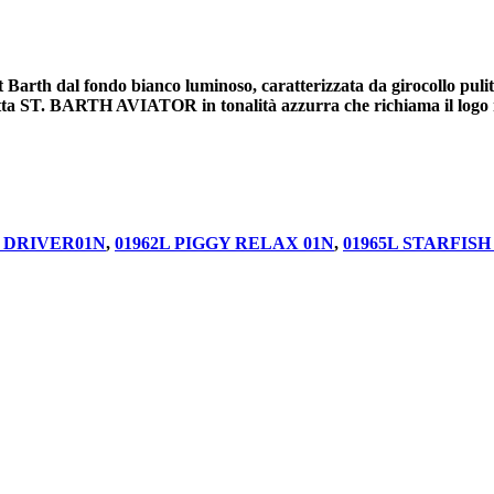
arth dal fondo bianco luminoso, caratterizzata da girocollo pulito
tta ST. BARTH AVIATOR in tonalità azzurra che richiama il logo ri
E DRIVER01N
,
01962L PIGGY RELAX 01N
,
01965L STARFISH