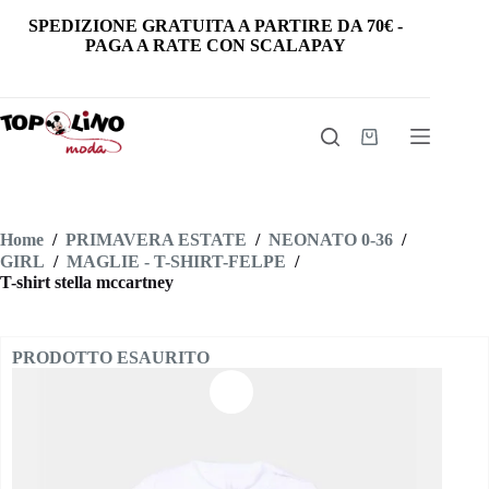
Salta
SPEDIZIONE GRATUITA
A PARTIRE DA
70€
-
al
PAGA A RATE CON SCALAPAY
contenuto
Carrello
Home
/
PRIMAVERA ESTATE
/
NEONATO 0-36
/
GIRL
/
MAGLIE - T-SHIRT-FELPE
/
T-shirt stella mccartney
PRODOTTO ESAURITO