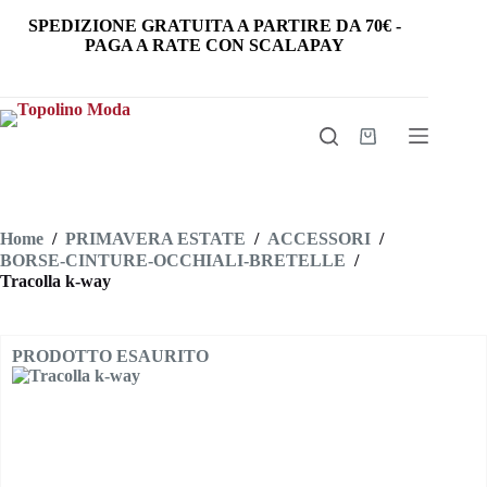
Salta
SPEDIZIONE GRATUITA
A PARTIRE DA
70€
-
al
PAGA A RATE CON SCALAPAY
contenuto
Carrello
Home
/
PRIMAVERA ESTATE
/
ACCESSORI
/
BORSE-CINTURE-OCCHIALI-BRETELLE
/
Tracolla k-way
PRODOTTO ESAURITO