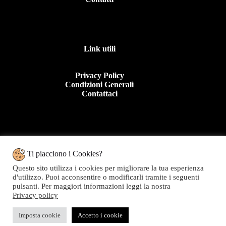
Link utili
Privacy Policy
Condizioni Generali
Contattaci
Contattaci
Ti piacciono i Cookies?
Questo sito utilizza i cookies per migliorare la tua esperienza
Tel: +39 0963 44950
d'utilizzo. Puoi acconsentire o modificarli tramite i seguenti
E.mail:info@topolinomoda.it
pulsanti. Per maggiori informazioni leggi la nostra
Privacy policy
Via Forgiari, 11 – 89900 Vibo Valentia (VV)
Topolino Moda - P.IVA 01282020799
Imposta cookie
Accetto i cookie
Copyright © 2026 Topolino Moda - Web powered by
OTTIENI SUBITO IL 10% DI SCONTO CON IL CODICE