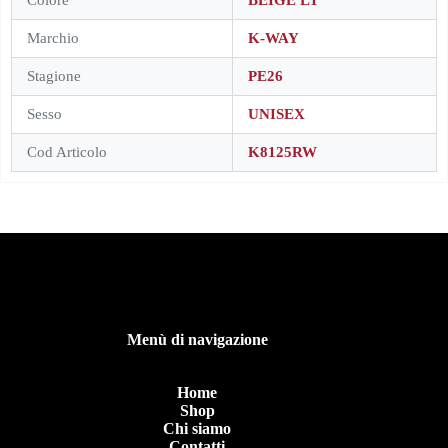
Marchio
K-WAY
Stagione
PE26
Sesso
UNISEX
Cod Articolo
K8125RW
Menù di navigazione
Home
Shop
Chi siamo
Contatti