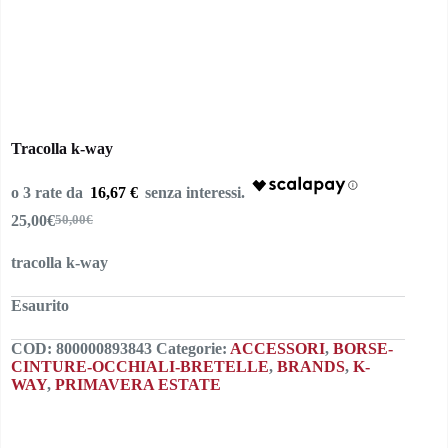
Tracolla k-way
16,67 €
25,00
€
50,00
€
Il
Il
prezzo
prezzo
tracolla k-way
originale
attuale
era:
è:
50,00€.
25,00€.
Esaurito
COD:
800000893843
Categorie:
ACCESSORI
,
BORSE-
CINTURE-OCCHIALI-BRETELLE
,
BRANDS
,
K-
WAY
,
PRIMAVERA ESTATE