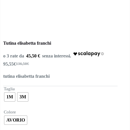
Tutina elisabetta franchi
45,50 €
95,55
€
136,50
€
Il
Il
prezzo
prezzo
tutina elisabetta franchi
originale
attuale
era:
è:
136,50€.
95,55€.
Taglia
1M
3M
Colore
AVORIO