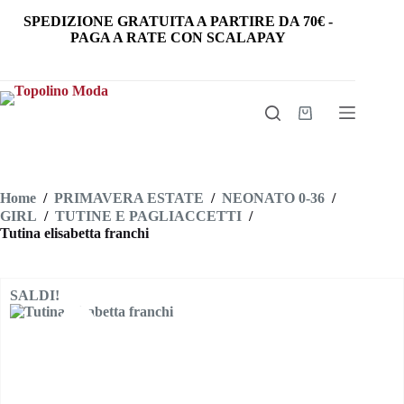
Salta
SPEDIZIONE GRATUITA
A PARTIRE DA
70€
-
al
PAGA A RATE CON SCALAPAY
contenuto
Carrello
Home
/
PRIMAVERA ESTATE
/
NEONATO 0-36
/
GIRL
/
TUTINE E PAGLIACCETTI
/
Tutina elisabetta franchi
SALDI!