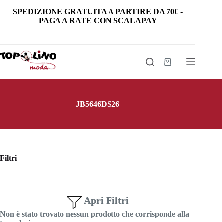
Salta
SPEDIZIONE GRATUITA
A PARTIRE DA
70€
-
al
PAGA A RATE CON SCALAPAY
contenuto
Carrello
JB5646DS26
Filtri
Apri Filtri
Non è stato trovato nessun prodotto che corrisponde alla