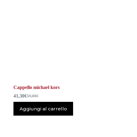
Cappello michael kors
41,30
€
59,00
€
Il
Il
prezzo
prezzo
Aggiungi al carrello
originale
attuale
era:
è:
59,00€.
41,30€.